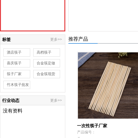
推荐产品
标签
更多>>
酒店筷子
高档筷子
喜庆筷子
合金筷定做
筷子厂家
合金筷现货
竹木筷子批发
行业动态
更多>>
没有资料
一次性筷子厂家
产品编号：