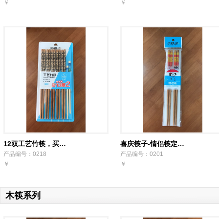
￥
￥
12双工艺竹筷，买…
喜庆筷子-情侣筷定…
产品编号：0218
产品编号：0201
￥
￥
木筷系列