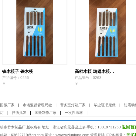
铁木筷子 铁木筷
高档木筷 鸡翅木筷…
产品编号：0256
产品编号：0263
￥
￥
国徽厂家
|
市场监督管理局徽
|
警务室灯箱厂家
|
毕业证书定做
|
防震动
历
|
挂历批发
|
国徽制作厂家
|
一次性纸杯
|
返回首
筷客竹木制品厂 版权所有 地址：浙江省庆元县淤上乡 手机：13819731250
浙IC
邮箱：63622719@qq.com 网址：www.wzjuntong.com 管理登陆 ICP备案号：