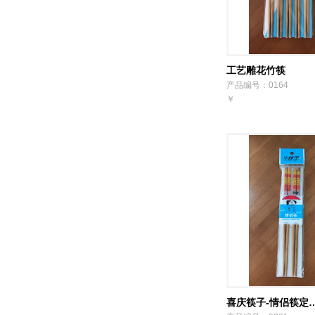
工艺雕花竹筷
产品编号：0164
￥
喜庆筷子-情侣筷定