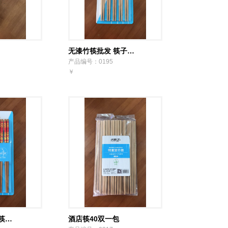
无漆竹筷批发 筷子…
产品编号：0195
￥
筷…
酒店筷40双一包