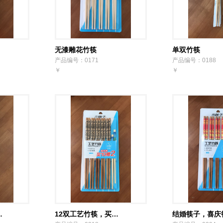
无漆雕花竹筷
单双竹筷
产品编号：0171
产品编号：0188
￥
￥
…
12双工艺竹筷，买…
结婚筷子，喜庆